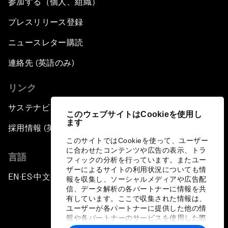
参加する（個人、組織）
プレスリリース登録
ニュースレター購読
連絡先 (英語のみ)
リンク
サステナビリティへの取り組み
このウェブサイトはCookieを使用し
ます
採用情報 (英語のみ)
このサイトではCookieを使って、ユーザー
に合わせたコンテンツや広告の表示、トラ
言語
フィックの分析を行っています。またユー
ザーによるサイトの利用状況についても情
EN
ES
中文
日本語
▪
▪
▪
報を収集し、ソーシャルメディアや広告配
信、データ解析の各パートナーに情報を共
有しています。ここで収集された情報は、
ユーザーが各パートナーに提供した他の情
報や各パートナーのサービスを使用した際
に収集された情報と組み合わされ、各パー