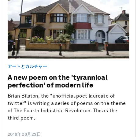
アートとカルチャー
A new poem on the 'tyrannical
perfection' of modern life
Brian Bilston, the "unofficial poet laureate of
twitter" is writing a series of poems on the theme
of The Fourth Industrial Revolution. This is the
third poem.
2016年06月23日