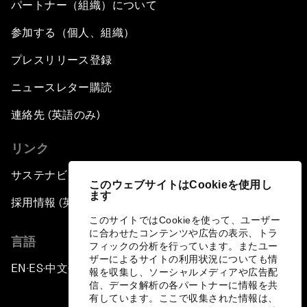
パートナー（組織）について
参加する（個人、組織）
プレスリリース登録
ニュースレター購読
連絡先 (英語のみ)
リンク
サステナビリティへの取り組み
このウェブサイトはCookieを使用し
ます
採用情報 (英語のみ)
このサイトではCookieを使って、ユーザー
に合わせたコンテンツや広告の表示、トラ
言語
フィックの分析を行っています。またユー
ザーによるサイトの利用状況についても情
EN
ES
中文
日本語
▪
▪
▪
報を収集し、ソーシャルメディアや広告配
信、データ解析の各パートナーに情報を共
有しています。ここで収集された情報は、