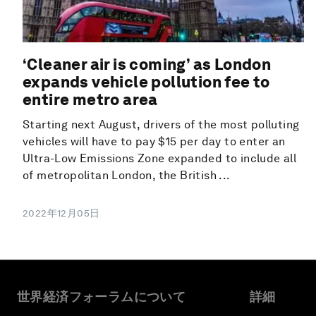
‘Cleaner air is coming’ as London
expands vehicle pollution fee to
entire metro area
Starting next August, drivers of the most polluting
vehicles will have to pay $15 per day to enter an
Ultra-Low Emissions Zone expanded to include all
of metropolitan London, the British ...
2022年12月05日
世界経済フォーラムについて
詳細