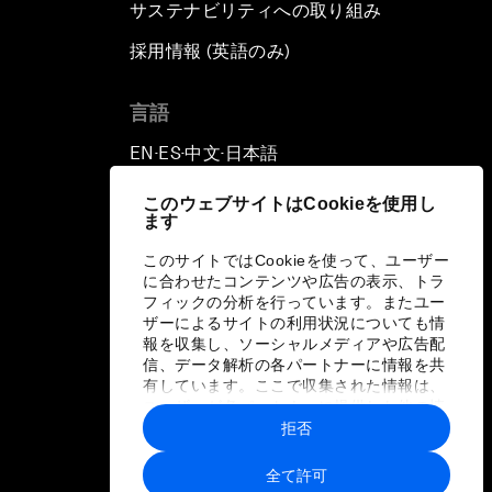
サステナビリティへの取り組み
採用情報 (英語のみ)
て
言語
EN
ES
中文
日本語
▪
▪
▪
このウェブサイトはCookieを使用し
ます
このサイトではCookieを使って、ユーザー
に合わせたコンテンツや広告の表示、トラ
フィックの分析を行っています。またユー
ザーによるサイトの利用状況についても情
報を収集し、ソーシャルメディアや広告配
信、データ解析の各パートナーに情報を共
有しています。ここで収集された情報は、
ユーザーが各パートナーに提供した他の情
報や各パートナーのサービスを使用した際
拒否
に収集された情報と組み合わされ、各パー
トナーによって使用されることがありま
全て許可
す。