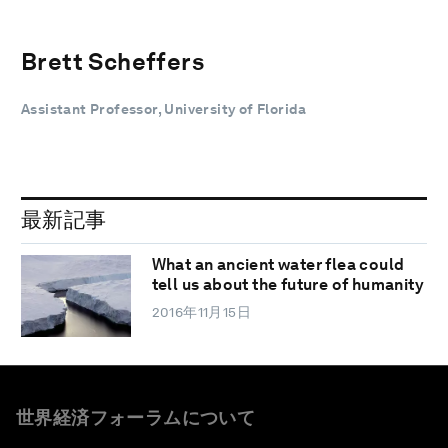
Brett Scheffers
Assistant Professor, University of Florida
最新記事
What an ancient water flea could
tell us about the future of humanity
2016年11月15日
世界経済フォーラムについて