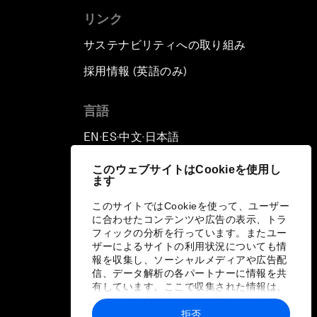
リンク
サステナビリティへの取り組み
採用情報 (英語のみ)
て
言語
EN
ES
中文
日本語
▪
▪
▪
このウェブサイトはCookieを使用し
ます
このサイトではCookieを使って、ユーザー
に合わせたコンテンツや広告の表示、トラ
フィックの分析を行っています。またユー
ザーによるサイトの利用状況についても情
報を収集し、ソーシャルメディアや広告配
信、データ解析の各パートナーに情報を共
有しています。ここで収集された情報は、
ユーザーが各パートナーに提供した他の情
報や各パートナーのサービスを使用した際
拒否