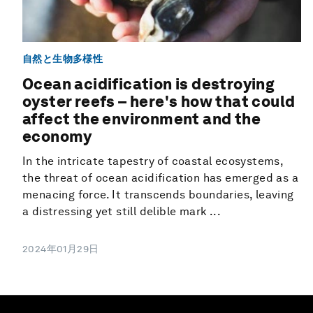
自然と生物多様性
Ocean acidification is destroying
oyster reefs – here's how that could
affect the environment and the
economy
In the intricate tapestry of coastal ecosystems,
the threat of ocean acidification has emerged as a
menacing force. It transcends boundaries, leaving
a distressing yet still delible mark ...
2024年01月29日