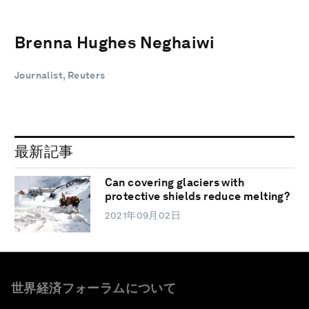
Brenna Hughes Neghaiwi
Journalist, Reuters
最新記事
Can covering glaciers with
protective shields reduce melting?
2021年09月02日
世界経済フォーラムについて