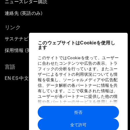
ニュースレター購読
連絡先 (英語のみ)
リンク
サステナビリティへの取り組み
このウェブサイトはCookieを使用し
ます
採用情報 (英語のみ)
このサイトではCookieを使って、ユーザー
に合わせたコンテンツや広告の表示、トラ
言語
フィックの分析を行っています。またユー
ザーによるサイトの利用状況についても情
EN
ES
中文
日本語
▪
▪
▪
報を収集し、ソーシャルメディアや広告配
信、データ解析の各パートナーに情報を共
有しています。ここで収集された情報は、
ユーザーが各パートナーに提供した他の情
報や各パートナーのサービスを使用した際
に収集された情報と組み合わされ、各パー
拒否
トナーによって使用されることがありま
プライバシーポリシーと利用規約
す。
全て許可
サイトマップ