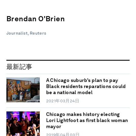
Brendan O'Brien
Journalist, Reuters
最新記事
A Chicago suburb's plan to pay
Black residents reparations could
be a national model
2021年03月24日
Chicago makes history electing
Lori Lightfoot as first black woman
mayor
2019年04月03日