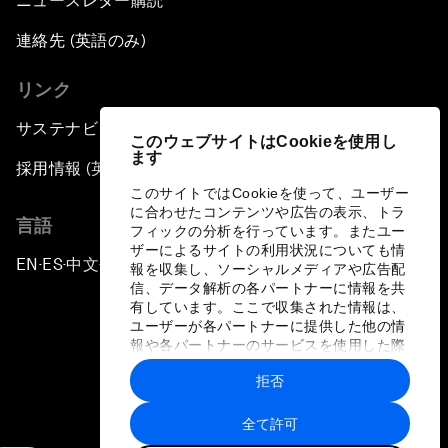
ニュースレター購読
連絡先 (英語のみ)
リンク
サステナビリティへの取り組み
このウェブサイトはCookieを使用し
ます
採用情報 (英語のみ)
このサイトではCookieを使って、ユーザー
に合わせたコンテンツや広告の表示、トラ
言語
フィックの分析を行っています。またユー
ザーによるサイトの利用状況についても情
EN
ES
中文
日本語
▪
▪
▪
報を収集し、ソーシャルメディアや広告配
信、データ解析の各パートナーに情報を共
有しています。ここで収集された情報は、
ユーザーが各パートナーに提供した他の情
報や各パートナーのサービスを使用した際
に収集された情報と組み合わされ、各パー
拒否
トナーによって使用されることがありま
プライバシーポリシーと利用規約
す。
全て許可
サイトマップ