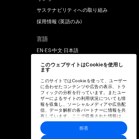
サステナビリティへの取り組み
採用情報 (英語のみ)
て
言語
EN
ES
中文
日本語
▪
▪
▪
このウェブサイトはCookieを使用し
ます
このサイトではCookieを使って、ユーザー
に合わせたコンテンツや広告の表示、トラ
フィックの分析を行っています。またユー
ザーによるサイトの利用状況についても情
報を収集し、ソーシャルメディアや広告配
信、データ解析の各パートナーに情報を共
有しています。ここで収集された情報は、
ユーザーが各パートナーに提供した他の情
報や各パートナーのサービスを使用した際
拒否
に収集された情報と組み合わされ、各パー