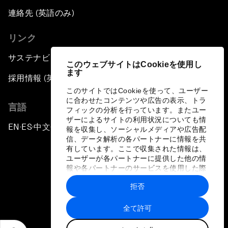
連絡先 (英語のみ)
リンク
サステナビリティへの取り組み
このウェブサイトはCookieを使用し
ます
採用情報 (英語のみ)
このサイトではCookieを使って、ユーザー
に合わせたコンテンツや広告の表示、トラ
言語
フィックの分析を行っています。またユー
ザーによるサイトの利用状況についても情
EN
ES
中文
日本語
▪
▪
▪
報を収集し、ソーシャルメディアや広告配
信、データ解析の各パートナーに情報を共
有しています。ここで収集された情報は、
ユーザーが各パートナーに提供した他の情
報や各パートナーのサービスを使用した際
に収集された情報と組み合わされ、各パー
拒否
トナーによって使用されることがありま
プライバシーポリシーと利用規約
す。
全て許可
サイトマップ