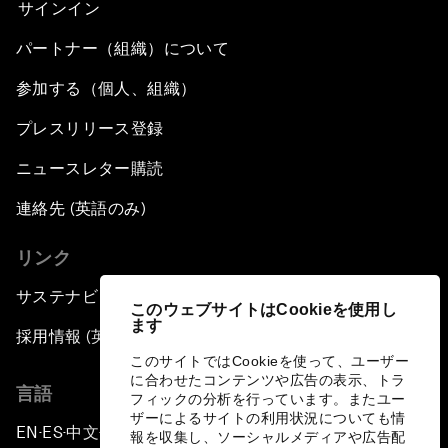
サインイン
パートナー（組織）について
参加する（個人、組織）
プレスリリース登録
ニュースレター購読
連絡先 (英語のみ)
リンク
サステナビリティへの取り組み
このウェブサイトはCookieを使用し
ます
採用情報 (英語のみ)
このサイトではCookieを使って、ユーザー
に合わせたコンテンツや広告の表示、トラ
言語
フィックの分析を行っています。またユー
ザーによるサイトの利用状況についても情
EN
ES
中文
日本語
▪
▪
▪
報を収集し、ソーシャルメディアや広告配