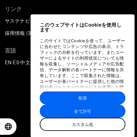
リンク
サステナビリティへの取り組み
このウェブサイトはCookieを使用し
ます
採用情報 (英語のみ)
このサイトではCookieを使って、ユーザー
に合わせたコンテンツや広告の表示、トラ
言語
フィックの分析を行っています。またユー
ザーによるサイトの利用状況についても情
EN
ES
中文
日本語
▪
▪
▪
報を収集し、ソーシャルメディアや広告配
信、データ解析の各パートナーに情報を共
有しています。ここで収集された情報は、
ユーザーが各パートナーに提供した他の情
報や各パートナーのサービスを使用した際
に収集された情報と組み合わされ、各パー
拒否
トナーによって使用されることがありま
プライバシーポリシーと利用規約
す。
全て許可
サイトマップ
カスタム化
©
2026
世界経済フォーラム
EN
ES
中文
日本語