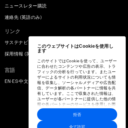
ニュースレター購読
連絡先 (英語のみ)
リンク
サステナビリティへの取り組み
このウェブサイトはCookieを使用し
ます
採用情報 (英語のみ)
このサイトではCookieを使って、ユーザー
に合わせたコンテンツや広告の表示、トラ
言語
フィックの分析を行っています。またユー
ザーによるサイトの利用状況についても情
EN
ES
中文
日本語
▪
▪
▪
報を収集し、ソーシャルメディアや広告配
信、データ解析の各パートナーに情報を共
有しています。ここで収集された情報は、
ユーザーが各パートナーに提供した他の情
報や各パートナーのサービスを使用した際
に収集された情報と組み合わされ、各パー
拒否
トナーによって使用されることがありま
プライバシーポリシーと利用規約
す。
全て許可