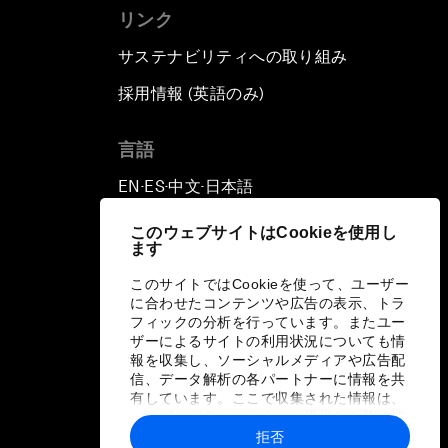
リンク
サステナビリティへの取り組み
採用情報 (英語のみ)
て
言語
EN
ES
中文
日本語
▪
▪
▪
このウェブサイトはCookieを使用し
ます
このサイトではCookieを使って、ユーザー
に合わせたコンテンツや広告の表示、トラ
フィックの分析を行っています。またユー
ザーによるサイトの利用状況についても情
報を収集し、ソーシャルメディアや広告配
信、データ解析の各パートナーに情報を共
有しています。ここで収集された情報は、
ユーザーが各パートナーに提供した他の情
報や各パートナーのサービスを使用した際
拒否