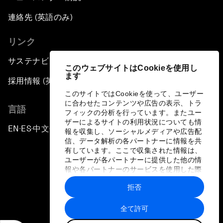
連絡先 (英語のみ)
リンク
サステナビリティへの取り組み
このウェブサイトはCookieを使用し
ます
採用情報 (英語のみ)
このサイトではCookieを使って、ユーザー
に合わせたコンテンツや広告の表示、トラ
言語
フィックの分析を行っています。またユー
ザーによるサイトの利用状況についても情
EN
ES
中文
日本語
▪
▪
▪
報を収集し、ソーシャルメディアや広告配
信、データ解析の各パートナーに情報を共
有しています。ここで収集された情報は、
ユーザーが各パートナーに提供した他の情
報や各パートナーのサービスを使用した際
に収集された情報と組み合わされ、各パー
拒否
トナーによって使用されることがありま
プライバシーポリシーと利用規約
す。
全て許可
サイトマップ