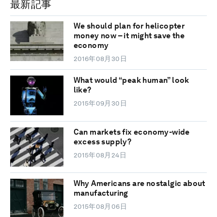
最新記事
We should plan for helicopter
money now – it might save the
economy
2016年08月30日
What would “peak human” look
like?
2015年09月30日
Can markets fix economy-wide
excess supply?
2015年08月24日
Why Americans are nostalgic about
manufacturing
2015年08月06日