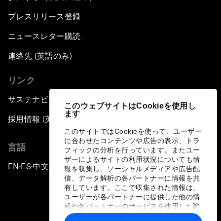
プレスリリース登録
ニュースレター購読
連絡先 (英語のみ)
リンク
サステナビリティへの取り組み
このウェブサイトはCookieを使用し
ます
採用情報 (英語のみ)
このサイトではCookieを使って、ユーザー
に合わせたコンテンツや広告の表示、トラ
言語
フィックの分析を行っています。またユー
ザーによるサイトの利用状況についても情
EN
ES
中文
日本語
▪
▪
▪
報を収集し、ソーシャルメディアや広告配
信、データ解析の各パートナーに情報を共
有しています。ここで収集された情報は、
ユーザーが各パートナーに提供した他の情
報や各パートナーのサービスを使用した際
に収集された情報と組み合わされ、各パー