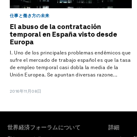
仕事と働き方の未来
El abuso de la contratación
temporal en España visto desde
Europa
I. Uno de los principales problemas endémicos que
sufre el mercado de trabajo español es que la tasa
de empleo temporal casi dobla la media de la
Unión Europea. Se apuntan diversas razone...
2016年11月08日
世界経済フォーラムについて
詳細