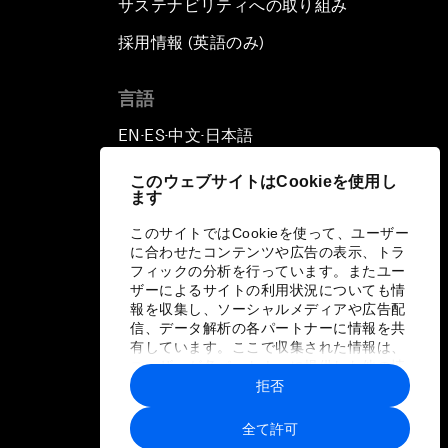
サステナビリティへの取り組み
採用情報 (英語のみ)
て
言語
EN
ES
中文
日本語
▪
▪
▪
このウェブサイトはCookieを使用し
ます
このサイトではCookieを使って、ユーザー
に合わせたコンテンツや広告の表示、トラ
フィックの分析を行っています。またユー
ザーによるサイトの利用状況についても情
報を収集し、ソーシャルメディアや広告配
信、データ解析の各パートナーに情報を共
有しています。ここで収集された情報は、
ユーザーが各パートナーに提供した他の情
報や各パートナーのサービスを使用した際
拒否
に収集された情報と組み合わされ、各パー
トナーによって使用されることがありま
全て許可
す。