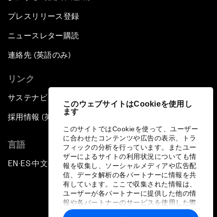
プレスリリース登録
ニュースレター購読
連絡先 (英語のみ)
リンク
サステナビリティへの取り組み
このウェブサイトはCookieを使用し
ます
採用情報 (英語のみ)
このサイトではCookieを使って、ユーザー
に合わせたコンテンツや広告の表示、トラ
言語
フィックの分析を行っています。またユー
ザーによるサイトの利用状況についても情
EN
ES
中文
日本語
▪
▪
▪
報を収集し、ソーシャルメディアや広告配
信、データ解析の各パートナーに情報を共
有しています。ここで収集された情報は、
ユーザーが各パートナーに提供した他の情
報や各パートナーのサービスを使用した際
に収集された情報と組み合わされ、各パー