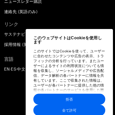
ニュースレター購読
連絡先 (英語のみ)
リンク
サステナビリティへの取り組み
このウェブサイトはCookieを使用し
ます
採用情報 (英語のみ)
このサイトではCookieを使って、ユーザー
に合わせたコンテンツや広告の表示、トラ
言語
フィックの分析を行っています。またユー
ザーによるサイトの利用状況についても情
EN
ES
中文
日本語
▪
▪
▪
報を収集し、ソーシャルメディアや広告配
信、データ解析の各パートナーに情報を共
有しています。ここで収集された情報は、
ユーザーが各パートナーに提供した他の情
報や各パートナーのサービスを使用した際
に収集された情報と組み合わされ、各パー
拒否
トナーによって使用されることがありま
プライバシーポリシーと利用規約
す。
全て許可
サイトマップ