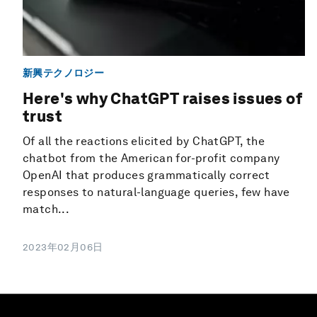
新興テクノロジー
Here's why ChatGPT raises issues of
trust
Of all the reactions elicited by ChatGPT, the
chatbot from the American for-profit company
OpenAI that produces grammatically correct
responses to natural-language queries, few have
match...
2023年02月06日