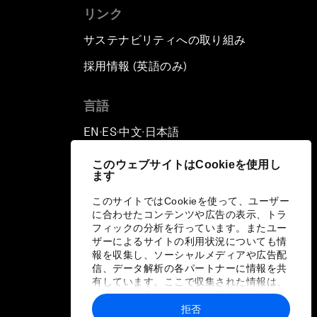
リンク
サステナビリティへの取り組み
採用情報 (英語のみ)
て
言語
EN
ES
中文
日本語
▪
▪
▪
このウェブサイトはCookieを使用し
ます
このサイトではCookieを使って、ユーザー
に合わせたコンテンツや広告の表示、トラ
フィックの分析を行っています。またユー
ザーによるサイトの利用状況についても情
報を収集し、ソーシャルメディアや広告配
信、データ解析の各パートナーに情報を共
有しています。ここで収集された情報は、
ユーザーが各パートナーに提供した他の情
報や各パートナーのサービスを使用した際
拒否