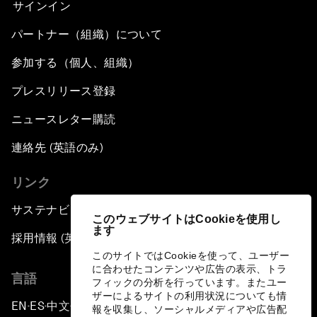
サインイン
パートナー（組織）について
参加する（個人、組織）
プレスリリース登録
ニュースレター購読
連絡先 (英語のみ)
リンク
サステナビリティへの取り組み
このウェブサイトはCookieを使用し
ます
採用情報 (英語のみ)
このサイトではCookieを使って、ユーザー
に合わせたコンテンツや広告の表示、トラ
言語
フィックの分析を行っています。またユー
ザーによるサイトの利用状況についても情
EN
ES
中文
日本語
▪
▪
▪
報を収集し、ソーシャルメディアや広告配