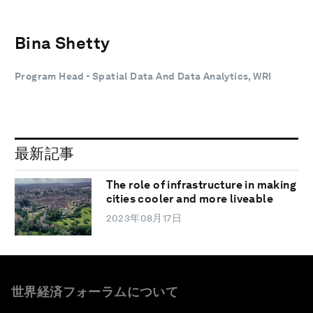
Bina Shetty
Program Head - Spatial Data And Data Analytics, WRI
最新記事
The role of infrastructure in making
cities cooler and more liveable
2023年08月17日
世界経済フォーラムについて