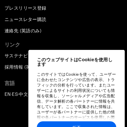
プレスリリース登録
ニュースレター購読
連絡先 (英語のみ)
リンク
サステナビリティへの取り組み
このウェブサイトはCookieを使用し
ます
採用情報 (英語のみ)
このサイトではCookieを使って、ユーザー
に合わせたコンテンツや広告の表示、トラ
言語
フィックの分析を行っています。またユー
ザーによるサイトの利用状況についても情
EN
ES
中文
日本語
▪
▪
▪
報を収集し、ソーシャルメディアや広告配
信、データ解析の各パートナーに情報を共
有しています。ここで収集された情報は、
ユーザーが各パートナーに提供した他の情
報や各パートナーのサービスを使用した際
に収集された情報と組み合わされ、各パー