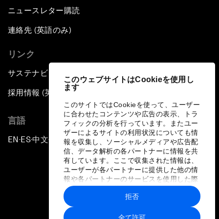
ニュースレター購読
連絡先 (英語のみ)
リンク
サステナビリティへの取り組み
このウェブサイトはCookieを使用し
ます
採用情報 (英語のみ)
このサイトではCookieを使って、ユーザー
に合わせたコンテンツや広告の表示、トラ
言語
フィックの分析を行っています。またユー
ザーによるサイトの利用状況についても情
EN
ES
中文
日本語
▪
▪
▪
報を収集し、ソーシャルメディアや広告配
信、データ解析の各パートナーに情報を共
有しています。ここで収集された情報は、
ユーザーが各パートナーに提供した他の情
報や各パートナーのサービスを使用した際
に収集された情報と組み合わされ、各パー
拒否
トナーによって使用されることがありま
プライバシーポリシーと利用規約
す。
全て許可