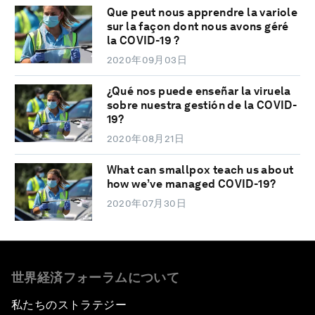
Que peut nous apprendre la variole
sur la façon dont nous avons géré
la COVID-19 ?
2020年09月03日
¿Qué nos puede enseñar la viruela
sobre nuestra gestión de la COVID-
19?
2020年08月21日
What can smallpox teach us about
how we’ve managed COVID-19?
2020年07月30日
世界経済フォーラムについて
私たちのストラテジー