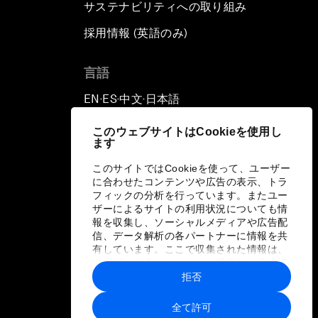
サステナビリティへの取り組み
採用情報 (英語のみ)
て
言語
EN
ES
中文
日本語
▪
▪
▪
このウェブサイトはCookieを使用し
ます
このサイトではCookieを使って、ユーザー
に合わせたコンテンツや広告の表示、トラ
フィックの分析を行っています。またユー
ザーによるサイトの利用状況についても情
報を収集し、ソーシャルメディアや広告配
信、データ解析の各パートナーに情報を共
有しています。ここで収集された情報は、
ユーザーが各パートナーに提供した他の情
報や各パートナーのサービスを使用した際
拒否
に収集された情報と組み合わされ、各パー
トナーによって使用されることがありま
全て許可
す。