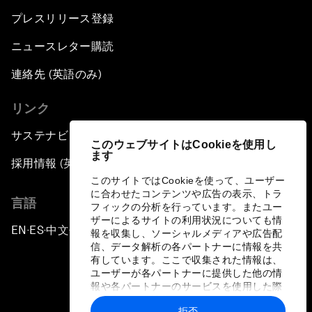
プレスリリース登録
ニュースレター購読
連絡先 (英語のみ)
リンク
サステナビリティへの取り組み
このウェブサイトはCookieを使用し
ます
採用情報 (英語のみ)
このサイトではCookieを使って、ユーザー
に合わせたコンテンツや広告の表示、トラ
言語
フィックの分析を行っています。またユー
ザーによるサイトの利用状況についても情
EN
ES
中文
日本語
▪
▪
▪
報を収集し、ソーシャルメディアや広告配
信、データ解析の各パートナーに情報を共
有しています。ここで収集された情報は、
ユーザーが各パートナーに提供した他の情
報や各パートナーのサービスを使用した際
に収集された情報と組み合わされ、各パー
拒否