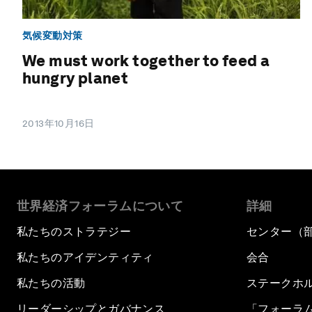
気候変動対策
We must work together to feed a
hungry planet
2013年10月16日
世界経済フォーラムについて
詳細
私たちのストラテジー
センター（
私たちのアイデンティティ
会合
私たちの活動
ステークホ
リーダーシップとガバナンス
「フォーラ