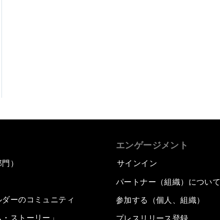
エンゲージメント
部門）
サインイン
パートナー（組織）につい
ルダーのコミュニティ
参加する（個人、組織）
ム・ストーリー」
プレスリリース登録