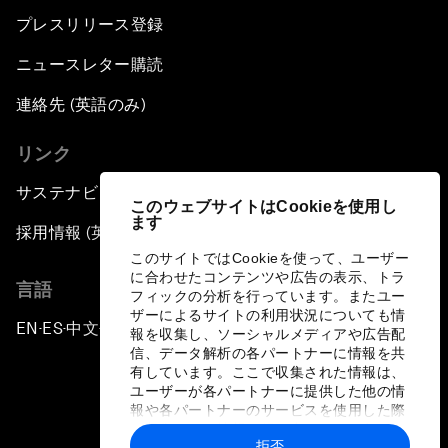
プレスリリース登録
ニュースレター購読
連絡先 (英語のみ)
リンク
サステナビリティへの取り組み
このウェブサイトはCookieを使用し
ます
採用情報 (英語のみ)
このサイトではCookieを使って、ユーザー
に合わせたコンテンツや広告の表示、トラ
言語
フィックの分析を行っています。またユー
ザーによるサイトの利用状況についても情
EN
ES
中文
日本語
▪
▪
▪
報を収集し、ソーシャルメディアや広告配
信、データ解析の各パートナーに情報を共
有しています。ここで収集された情報は、
ユーザーが各パートナーに提供した他の情
報や各パートナーのサービスを使用した際
に収集された情報と組み合わされ、各パー
拒否