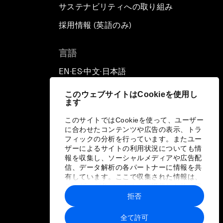
サステナビリティへの取り組み
採用情報 (英語のみ)
て
言語
EN
ES
中文
日本語
▪
▪
▪
このウェブサイトはCookieを使用し
ます
このサイトではCookieを使って、ユーザー
に合わせたコンテンツや広告の表示、トラ
フィックの分析を行っています。またユー
ザーによるサイトの利用状況についても情
報を収集し、ソーシャルメディアや広告配
信、データ解析の各パートナーに情報を共
有しています。ここで収集された情報は、
ユーザーが各パートナーに提供した他の情
報や各パートナーのサービスを使用した際
拒否
に収集された情報と組み合わされ、各パー
トナーによって使用されることがありま
全て許可