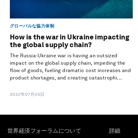
グローバルな協力体制
How is the war in Ukraine impacting
the global supply chain?
The Russia-Ukraine war is having an outsized
impact on the global supply chain, impeding the
flow of goods, fueling dramatic cost increases and
product shortages, and creating catastrophi...
2022年07月05日
世界経済フォーラムについて
詳細