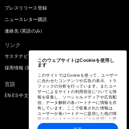
プレスリリース登録
ニュースレター購読
連絡先 (英語のみ)
リンク
サステナビリティへの取り組み
このウェブサイトはCookieを使用し
ます
採用情報 (英語のみ)
このサイトではCookieを使って、ユーザー
に合わせたコンテンツや広告の表示、トラ
言語
フィックの分析を行っています。またユー
ザーによるサイトの利用状況についても情
EN
ES
中文
日本語
▪
▪
▪
報を収集し、ソーシャルメディアや広告配
信、データ解析の各パートナーに情報を共
有しています。ここで収集された情報は、
ユーザーが各パートナーに提供した他の情
報や各パートナーのサービスを使用した際
に収集された情報と組み合わされ、各パー