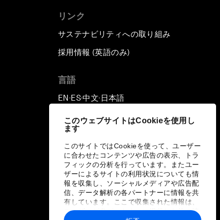
リンク
サステナビリティへの取り組み
採用情報 (英語のみ)
て
言語
EN
ES
中文
日本語
▪
▪
▪
このウェブサイトはCookieを使用し
ます
このサイトではCookieを使って、ユーザー
に合わせたコンテンツや広告の表示、トラ
フィックの分析を行っています。またユー
ザーによるサイトの利用状況についても情
報を収集し、ソーシャルメディアや広告配
信、データ解析の各パートナーに情報を共
有しています。ここで収集された情報は、
ユーザーが各パートナーに提供した他の情