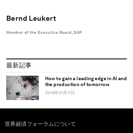
Bernd Leukert
Member of the Executive Board, SAP
最新記事
How to gain a leading edge in AI and
the production of tomorrow
2019年01月11日
世界経済フォーラムについて