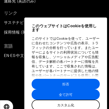
連絡先 (英語のみ)
リンク
サステナビリティへの取り組み
このウェブサイトはCookieを使用し
ます
採用情報 (英語のみ)
このサイトではCookieを使って、ユーザー
に合わせたコンテンツや広告の表示、トラ
言語
フィックの分析を行っています。またユー
ザーによるサイトの利用状況についても情
EN
ES
中文
日本語
▪
▪
▪
報を収集し、ソーシャルメディアや広告配
信、データ解析の各パートナーに情報を共
有しています。ここで収集された情報は、
ユーザーが各パートナーに提供した他の情
報や各パートナーのサービスを使用した際
に収集された情報と組み合わされ、各パー
拒否
トナーによって使用されることがありま
プライバシーポリシーと利用規約
す。
全て許可
サイトマップ
カスタム化
©
2026
世界経済フォーラム
EN
ES
中文
日本語