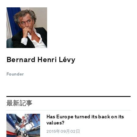
Bernard Henri Lévy
Founder
最新記事
Has Europe turned its back on its
values?
2015年09月02日