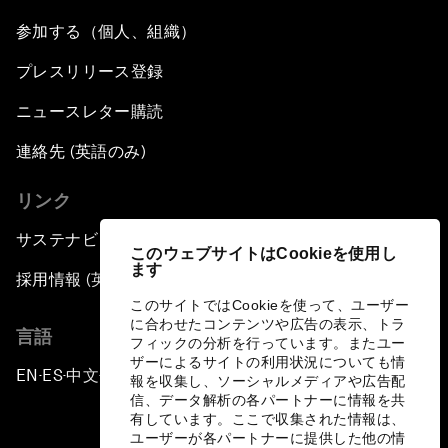
参加する（個人、組織）
プレスリリース登録
ニュースレター購読
連絡先 (英語のみ)
リンク
サステナビリティへの取り組み
このウェブサイトはCookieを使用し
ます
採用情報 (英語のみ)
このサイトではCookieを使って、ユーザー
に合わせたコンテンツや広告の表示、トラ
言語
フィックの分析を行っています。またユー
ザーによるサイトの利用状況についても情
EN
ES
中文
日本語
▪
▪
▪
報を収集し、ソーシャルメディアや広告配
信、データ解析の各パートナーに情報を共
有しています。ここで収集された情報は、
ユーザーが各パートナーに提供した他の情