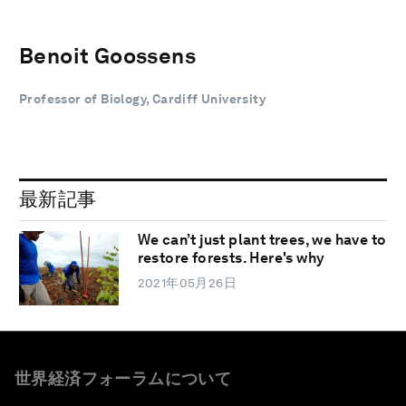
Benoit Goossens
Professor of Biology, Cardiff University
最新記事
We can’t just plant trees, we have to
restore forests. Here's why
2021年05月26日
世界経済フォーラムについて