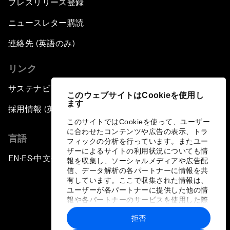
プレスリリース登録
ニュースレター購読
連絡先 (英語のみ)
リンク
サステナビリティへの取り組み
このウェブサイトはCookieを使用し
ます
採用情報 (英語のみ)
このサイトではCookieを使って、ユーザー
に合わせたコンテンツや広告の表示、トラ
言語
フィックの分析を行っています。またユー
ザーによるサイトの利用状況についても情
EN
ES
中文
日本語
▪
▪
▪
報を収集し、ソーシャルメディアや広告配
信、データ解析の各パートナーに情報を共
有しています。ここで収集された情報は、
ユーザーが各パートナーに提供した他の情
報や各パートナーのサービスを使用した際
に収集された情報と組み合わされ、各パー
拒否
トナーによって使用されることがありま
プライバシーポリシーと利用規約
す。