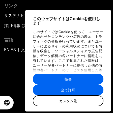
リンク
サステナビリティへの取り組み
このウェブサイトはCookieを使用し
ます
採用情報 (英語のみ)
このサイトではCookieを使って、ユーザー
に合わせたコンテンツや広告の表示、トラ
言語
フィックの分析を行っています。またユー
ザーによるサイトの利用状況についても情
EN
ES
中文
日本語
▪
▪
▪
報を収集し、ソーシャルメディアや広告配
信、データ解析の各パートナーに情報を共
有しています。ここで収集された情報は、
ユーザーが各パートナーに提供した他の情
報や各パートナーのサービスを使用した際
に収集された情報と組み合わされ、各パー
拒否
トナーによって使用されることがありま
プライバシーポリシーと利用規約
す。
全て許可
サイトマップ
カスタム化
©
2026
世界経済フォーラム
EN
ES
中文
日本語