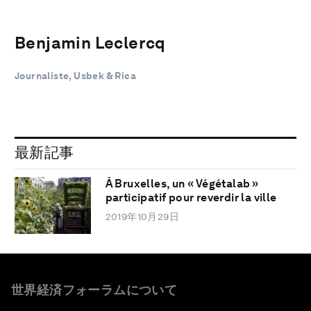
Benjamin Leclercq
Journaliste, Usbek & Rica
最新記事
À Bruxelles, un « Végétalab »
participatif pour reverdir la ville
2019年10月29日
世界経済フォーラムについて