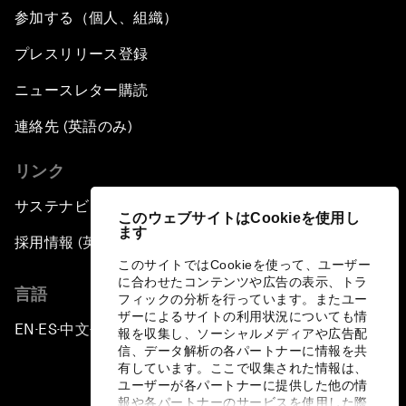
参加する（個人、組織）
プレスリリース登録
ニュースレター購読
連絡先 (英語のみ)
リンク
サステナビリティへの取り組み
このウェブサイトはCookieを使用し
ます
採用情報 (英語のみ)
このサイトではCookieを使って、ユーザー
に合わせたコンテンツや広告の表示、トラ
言語
フィックの分析を行っています。またユー
ザーによるサイトの利用状況についても情
EN
ES
中文
日本語
▪
▪
▪
報を収集し、ソーシャルメディアや広告配
信、データ解析の各パートナーに情報を共
有しています。ここで収集された情報は、
ユーザーが各パートナーに提供した他の情
報や各パートナーのサービスを使用した際