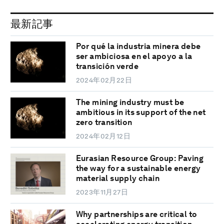
最新記事
Por qué la industria minera debe
ser ambiciosa en el apoyo a la
transición verde
2024年02月22日
The mining industry must be
ambitious in its support of the net
zero transition
2024年02月12日
Eurasian Resource Group: Paving
the way for a sustainable energy
material supply chain
2023年11月27日
Why partnerships are critical to