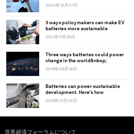
2022年10月27日
3 ways policymakers can make EV
batteries more sustainable
2021年11月16日
Three ways batteries could power
change in the world&nbsp;
2019年09月19日
Batteries can power sustainable
development. Here’s how
2019年01月22日
世界経済フォーラムについて