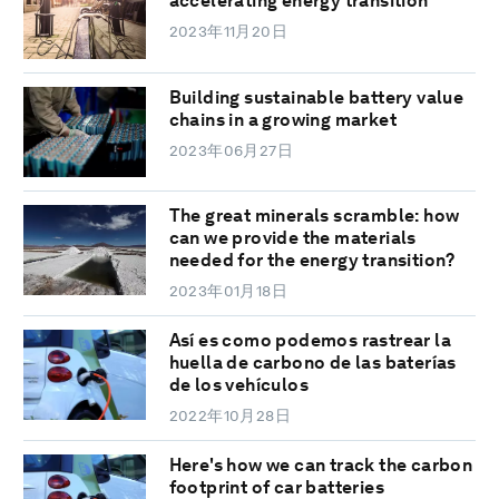
accelerating energy transition
2023年11月20日
Building sustainable battery value
chains in a growing market
2023年06月27日
The great minerals scramble: how
can we provide the materials
needed for the energy transition?
2023年01月18日
Así es como podemos rastrear la
huella de carbono de las baterías
de los vehículos
2022年10月28日
Here's how we can track the carbon
footprint of car batteries