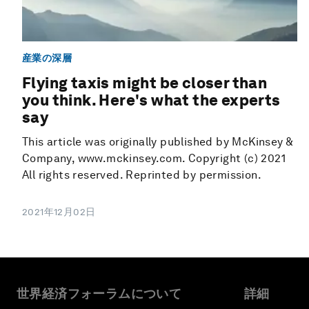
産業の深層
Flying taxis might be closer than
you think. Here's what the experts
say
This article was originally published by McKinsey &
Company, www.mckinsey.com. Copyright (c) 2021
All rights reserved. Reprinted by permission.
2021年12月02日
世界経済フォーラムについて
詳細