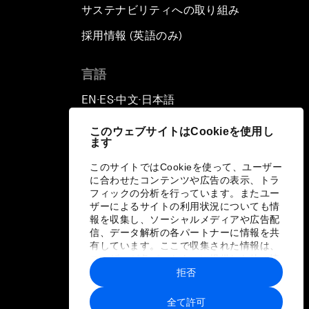
サステナビリティへの取り組み
採用情報 (英語のみ)
て
言語
EN
ES
中文
日本語
▪
▪
▪
このウェブサイトはCookieを使用し
ます
このサイトではCookieを使って、ユーザー
に合わせたコンテンツや広告の表示、トラ
フィックの分析を行っています。またユー
ザーによるサイトの利用状況についても情
報を収集し、ソーシャルメディアや広告配
信、データ解析の各パートナーに情報を共
有しています。ここで収集された情報は、
ユーザーが各パートナーに提供した他の情
報や各パートナーのサービスを使用した際
拒否
に収集された情報と組み合わされ、各パー
トナーによって使用されることがありま
全て許可