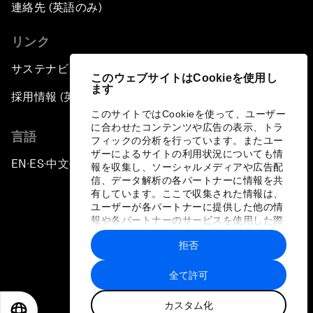
連絡先 (英語のみ)
リンク
サステナビリティへの取り組み
このウェブサイトはCookieを使用し
ます
採用情報 (英語のみ)
このサイトではCookieを使って、ユーザー
に合わせたコンテンツや広告の表示、トラ
言語
フィックの分析を行っています。またユー
ザーによるサイトの利用状況についても情
EN
ES
中文
日本語
▪
▪
▪
報を収集し、ソーシャルメディアや広告配
信、データ解析の各パートナーに情報を共
有しています。ここで収集された情報は、
ユーザーが各パートナーに提供した他の情
報や各パートナーのサービスを使用した際
に収集された情報と組み合わされ、各パー
拒否
トナーによって使用されることがありま
プライバシーポリシーと利用規約
す。
全て許可
サイトマップ
カスタム化
©
2026
世界経済フォーラム
EN
ES
中文
日本語