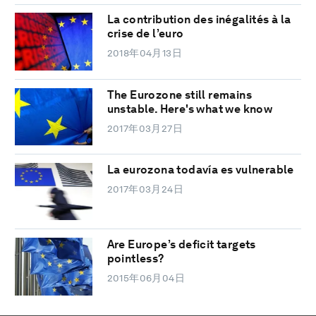
La contribution des inégalités à la
crise de l’euro
2018年04月13日
The Eurozone still remains
unstable. Here's what we know
2017年03月27日
La eurozona todavía es vulnerable
2017年03月24日
Are Europe’s deficit targets
pointless?
2015年06月04日