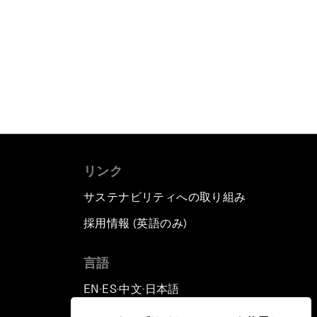
リンク
サステナビリティへの取り組み
採用情報 (英語のみ)
て
言語
EN
ES
中文
日本語
▪
▪
▪