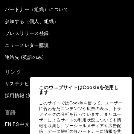
パートナー（組織）について
参加する（個人、組織）
プレスリリース登録
ニュースレター購読
連絡先 (英語のみ)
リンク
サステナビリティへの取り組み
このウェブサイトはCookieを使用し
ます
採用情報 (英語のみ)
このサイトではCookieを使って、ユーザー
に合わせたコンテンツや広告の表示、トラ
言語
フィックの分析を行っています。またユー
ザーによるサイトの利用状況についても情
EN
ES
中文
日本語
▪
▪
▪
報を収集し、ソーシャルメディアや広告配
信、データ解析の各パートナーに情報を共