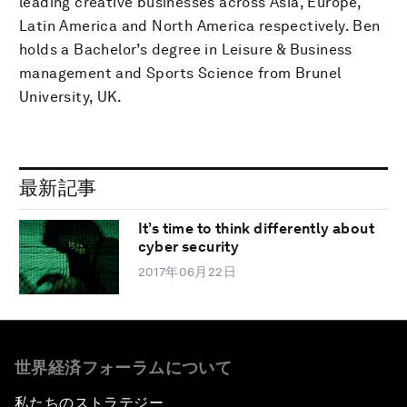
leading creative businesses across Asia, Europe,
Latin America and North America respectively. Ben
holds a Bachelor’s degree in Leisure & Business
management and Sports Science from Brunel
University, UK.
最新記事
It’s time to think differently about
cyber security
2017年06月22日
世界経済フォーラムについて
私たちのストラテジー