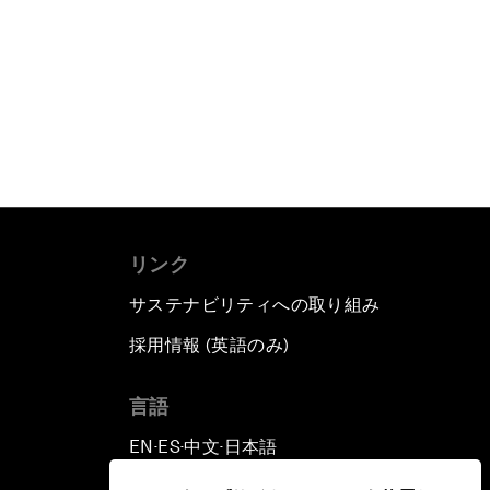
リンク
サステナビリティへの取り組み
採用情報 (英語のみ)
て
言語
EN
ES
中文
日本語
▪
▪
▪