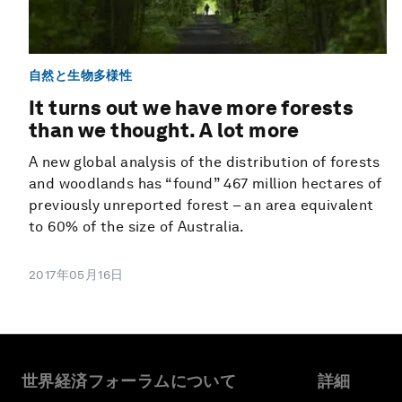
自然と生物多様性
It turns out we have more forests
than we thought. A lot more
A new global analysis of the distribution of forests
and woodlands has “found” 467 million hectares of
previously unreported forest – an area equivalent
to 60% of the size of Australia.
2017年05月16日
世界経済フォーラムについて
詳細