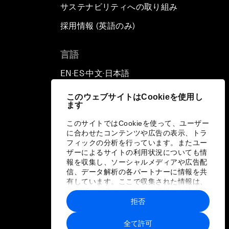
サステナビリティへの取り組み
採用情報 (英語のみ)
て
言語
EN
ES
中文
日本語
▪
▪
▪
このウェブサイトはCookieを使用し
ます
このサイトではCookieを使って、ユーザー
に合わせたコンテンツや広告の表示、トラ
フィックの分析を行っています。またユー
ザーによるサイトの利用状況についても情
報を収集し、ソーシャルメディアや広告配
信、データ解析の各パートナーに情報を共
有しています。ここで収集された情報は、
ユーザーが各パートナーに提供した他の情
報や各パートナーのサービスを使用した際
拒否
に収集された情報と組み合わされ、各パー
トナーによって使用されることがありま
全て許可