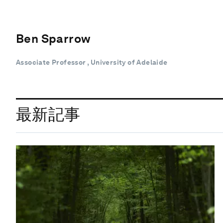
Ben Sparrow
Associate Professor , University of Adelaide
最新記事